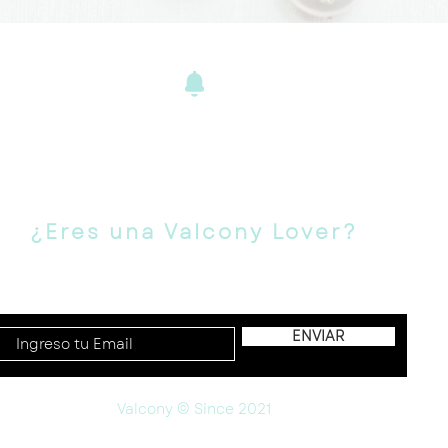
ENVÍOS Y
DEVOLUCIONE
S
¿Eres una Valcony Lover?
Suscríbete para novedades, ofertas y más!
ENVIAR
Valcony © Since 2021