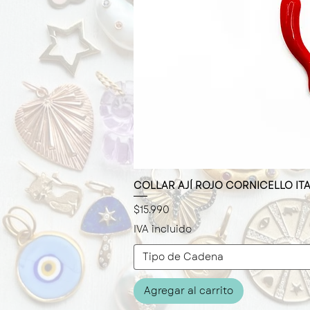
COLLAR AJÍ ROJO CORNICELLO IT
Vista rá
Precio
$15.990
IVA incluido
Tipo de Cadena
Agregar al carrito