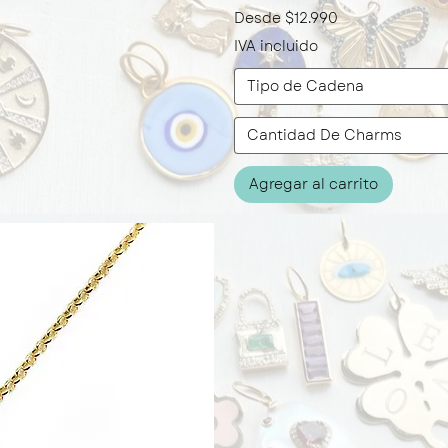
Precio de oferta
Desde
$12.990
IVA incluido
Tipo de Cadena
Cantidad De Charms
Agregar al carrito