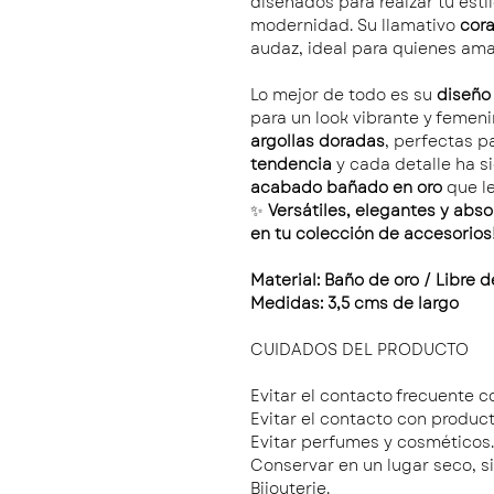
diseñados para realzar tu esti
modernidad. Su llamativo
cor
audaz, ideal para quienes ama
Lo mejor de todo es su
diseño 
para un look vibrante y femeni
argollas doradas
, perfectas p
tendencia
y cada detalle ha s
acabado bañado en oro
que le
✨
Versátiles, elegantes y abso
en tu colección de accesorios
Material: Baño de oro / Libre d
Medidas: 3,5 cms de largo
CUIDADOS DEL PRODUCTO
Evitar el contacto frecuente c
Evitar el contacto con product
Evitar perfumes y cosméticos.
Conservar en un lugar seco, s
Bijouterie.