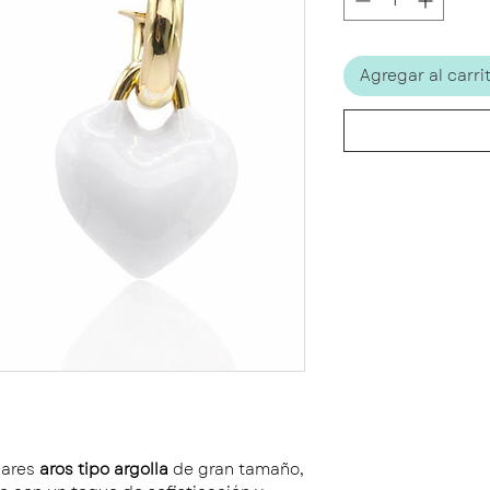
Agregar al carri
lares
aros tipo argolla
de gran tamaño,