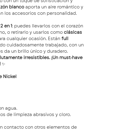
lo con un toque de sofisticación y
azón blanco
aporta un aire romántico y
n los accesorios con personalidad.
2 en 1
: puedes llevarlos con el corazón
no, o retirarlo y usarlos como
clásicas
ara cualquier ocasión. Están
full
ido cuidadosamente trabajado, con un
s da un brillo único y duradero.
lutamente irresistibles. ¡Un must-have
!
✨
e Nickel
on agua.
os de limpieza abrasivos y cloro.
in contacto con otros elementos de