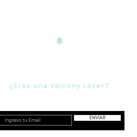
ENVÍOS Y
DEVOLUCIONE
S
¿Eres una Valcony Lover?
Suscríbete para novedades, ofertas y más!
ENVIAR