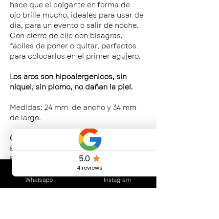
hace que el colgante en forma de
ojo brille mucho, ideales para usar de
día, para un evento o salir de noche.
Con cierre de clic con bisagras,
fáciles de poner o quitar, perfectos
para colocarlos en el primer agujero.
Los aros son hipoalergenicos, sin
níquel, sin plomo, no dañan la piel.
Medidas: 24 mm de ancho y 34 mm
de largo.
CUIDADOS DEL PRODUCTO
Evitar el contacto frecuente con agua.
Evitar el contacto con productos de
limpieza abrasivos y cloro.
Evitar perfumes y cosméticos.
Whatsapp
Instagram
Conservar en un lugar seco, sin
contacto con otros elementos de
Bijouterie.