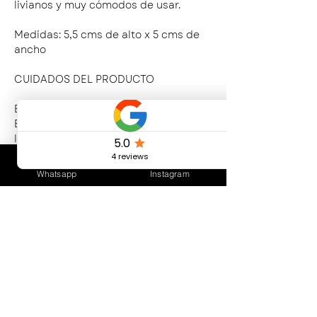
livianos y muy cómodos de usar.
Medidas: 5,5 cms de alto x 5 cms de
ancho
CUIDADOS DEL PRODUCTO
Evitar el contacto frecuente con agua.
Evitar el contacto con productos de
limpieza abrasivos y cloro.
Evitar perfumes y cosméticos.
Conservar en un lugar seco, sin
Whatsapp
Instagram
contacto con otros elementos de
Bijouterie.
CONTACTO
ENVÍOS Y
DEVOLUCIONES
SÍGUEN