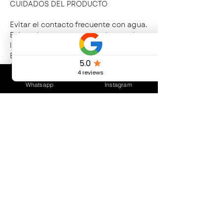
CUIDADOS DEL PRODUCTO
Evitar el contacto frecuente con agua.
Evitar el contacto con productos de
limpieza abrasivos y cloro.
Evitar perfumes y cosméticos.
Conservar en un lugar seco, sin
contacto con otros elementos de
Whatsapp
Instagram
Bijouterie.
CONTACTO
ENVÍOS Y
DEVOLUCIONES
SÍGUEN
OS
¿Eres una Valcony Lover?
Suscríbete para novedades, ofertas y
más!