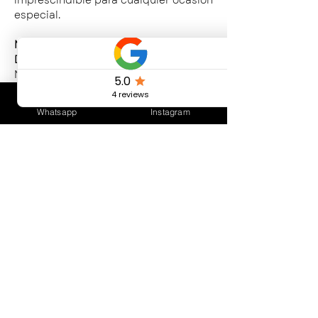
imprescindible para cualquier ocasión
especial.
Material: Aleación de Zinc, NO LIBRES
DE NICKEL.
Medidas: 6,5 cms de alto x 3,7 cms de
ancho.
Whatsapp
Instagram
CUIDADOS DEL PRODUCTO
Evitar el contacto frecuente con agua.
Evitar el contacto con productos de
limpieza abrasivos y cloro.
Evitar perfumes y cosméticos.
Conservar en un lugar seco, sin
contacto con otros elementos de
Bijouterie.