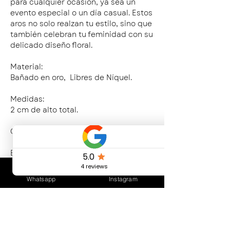
para cualquier ocasión, ya sea un
evento especial o un día casual. Estos
aros no solo realzan tu estilo, sino que
también celebran tu feminidad con su
delicado diseño floral.
Material:
Bañado en oro, Libres de Níquel.
Medidas:
2 cm de alto total.
CUIDADOS DEL PRODUCTO
Evitar el contacto frecuente con agua.
Evitar el contacto con productos de
limpieza abrasivos y cloro.
Whatsapp
Instagram
Evitar perfumes y cosméticos.
Conservar en un lugar seco, sin
contacto con otros elementos de
Bijouterie.