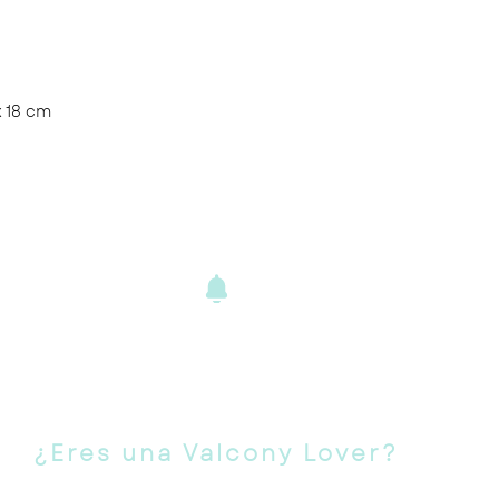
x 18 cm
ENVÍOS Y
DEVOLUCIONE
S
¿Eres una Valcony Lover?