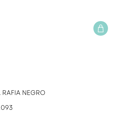
 RAFIA NEGRO
cio
Precio
.093
de
oferta