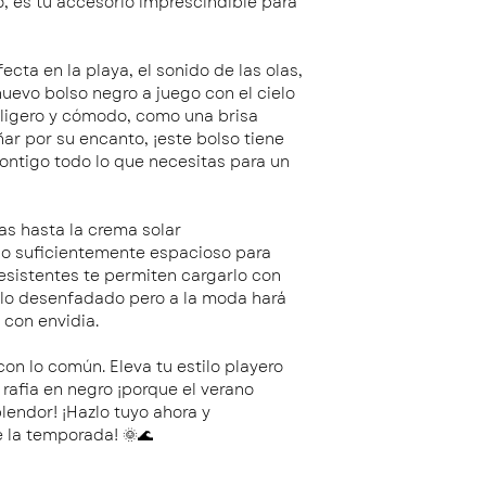
o, es tu accesorio imprescindible para
ecta en la playa, el sonido de las olas,
 nuevo bolso negro a juego con el cielo
 ligero y cómodo, como una brisa
ar por su encanto, ¡este bolso tiene
contigo todo lo que necesitas para un
as hasta la crema solar
 lo suficientemente espacioso para
resistentes te permiten cargarlo con
tilo desenfadado pero a la moda hará
 con envidia.
on lo común. Eleva tu estilo playero
rafia en negro ¡porque el verano
lendor! ¡Hazlo tuyo ahora y
e la temporada! 🌞🌊