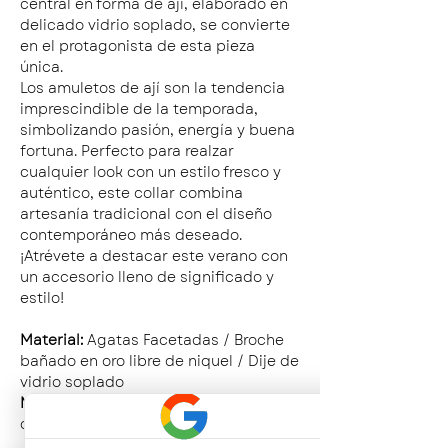
central en forma de ají, elaborado en
delicado vidrio soplado, se convierte
en el protagonista de esta pieza
única.
Los amuletos de ají son la tendencia
imprescindible de la temporada,
simbolizando pasión, energía y buena
fortuna. Perfecto para realzar
cualquier look con un estilo fresco y
auténtico, este collar combina
artesanía tradicional con el diseño
contemporáneo más deseado.
¡Atrévete a destacar este verano con
un accesorio lleno de significado y
estilo!
Material:
Agatas Facetadas / Broche
bañado en oro libre de niquel / Dije de
vidrio soplado
Medidas:
Largo collar 40 cms + 5 cms
cadena de alargue.