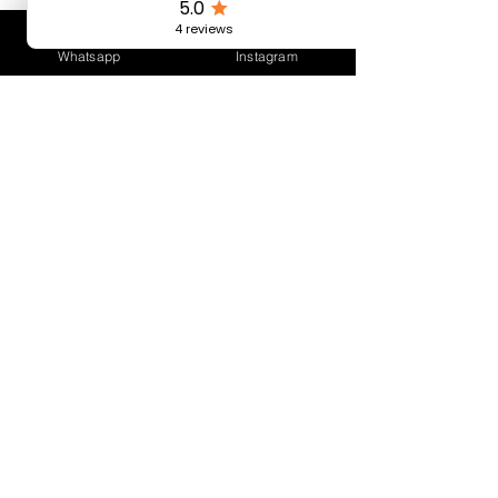
CUIDADOS DEL PRODUCTO
Evitar el contacto frecuente con agua.
Whatsapp
Instagram
Evitar el contacto con productos de
limpieza abrasivos y cloro.
Evitar perfumes y cosméticos.
Conservar en un lugar seco, sin
contacto con otros elementos de
Bijouterie.
CONTACTO
ENVÍOS Y
DEVOLUCIONES
SÍGUEN
OS
¿Eres una Valcony Lover?
Suscríbete para novedades, ofertas y
más!