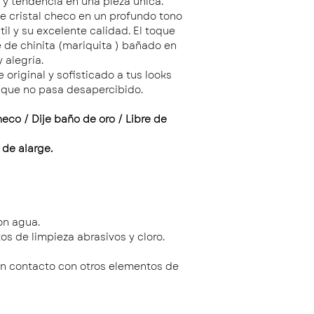
 y tendencia en una pieza única.
 cristal checo en un profundo tono
til y su excelente calidad. El toque
e de chinita (mariquita ) bañado en
 alegría.
 original y sofisticado a tus looks
 que no pasa desapercibido.
heco / Dije baño de oro / Libre de
 de alarge.
on agua.
os de limpieza abrasivos y cloro.
in contacto con otros elementos de