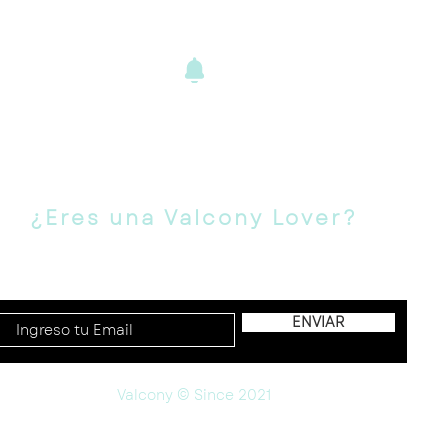
ENVÍOS Y
DEVOLUCIONE
S
¿Eres una Valcony Lover?
Suscríbete para novedades, ofertas y más!
ENVIAR
Valcony © Since 2021