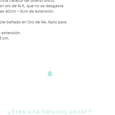
chita caracol de diseño único.
n oro de 14 K, que no se desgasta
das 40cm + 5cm de extensión.
able bañado en Oro de 14k. Apto para
 extensión.
3 cm.
ENVÍOS Y
DEVOLUCIONE
S
¿Eres una Valcony Lover?