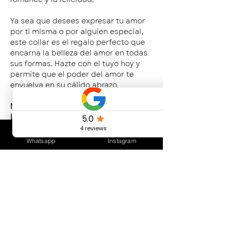
Ya sea que desees expresar tu amor
por ti misma o por alguien especial,
este collar es el regalo perfecto que
encarna la belleza del amor en todas
sus formas. Hazte con el tuyo hoy y
permite que el poder del amor te
envuelva en su cálido abrazo.
Material: Baño de oro y circones /
Libre de Nickel.
Medidas: 35 cms de largo + 5 cms de
alargue.
Whatsapp
Instagram
CUIDADOS DEL PRODUCTO
Evitar el contacto frecuente con agua.
Evitar el contacto con productos de
limpieza abrasivos y cloro.
Evitar perfumes y cosméticos.
Conservar en un lugar seco, sin