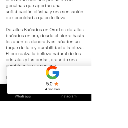
genuinas que aportan una
sofisticación clásica y una sensación
de serenidad a quien lo lleva.
Detalles Bañados en Oro: Los detalles
bañados en oro, desde el cierre hasta
los acentos decorativos, añaden un
toque de lujo y durabilidad a la pieza.
El oro realza la belleza natural de los
cristales y las perlas, creando una
combinación armoniosa.
Largo del collar : 35 cms + 5 cms de
alargue.
Medida cristales: 3 mm
Medida Perlas aprox: 9 mm de
Whatsapp
Instagram
diametro
CUIDADOS DEL PRODUCTO
Evitar el contacto frecuente con agua.