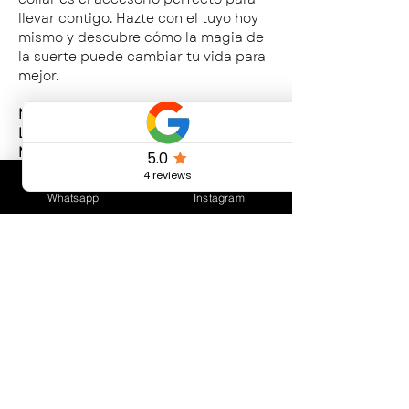
llevar contigo. Hazte con el tuyo hoy
mismo y descubre cómo la magia de
la suerte puede cambiar tu vida para
mejor.
Material: Baño de oro y circones /
Libre de Nickel.
Medidas: 35 cms de largo + 5 cms de
alargue.
Whatsapp
Instagram
CUIDADOS DEL PRODUCTO
Evitar el contacto frecuente con agua.
Evitar el contacto con productos de
limpieza abrasivos y cloro.
Evitar perfumes y cosméticos.
Conservar en un lugar seco, sin
contacto con otros elementos de
Bijouterie.