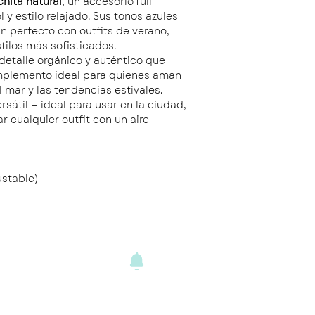
hita natural
, un accesorio full
 y estilo relajado. Sus tonos azules
n perfecto con outfits de verano,
tilos más sofisticados.
detalle orgánico y auténtico que
omplemento ideal para quienes aman
l mar y las tendencias estivales.
ersátil — ideal para usar en la ciudad,
r cualquier outfit con un aire
ustable)
ENVÍOS Y
DEVOLUCIONE
S