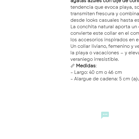
ágatas azules con dije de conc
tendencia que evoca playa, sol
transmiten frescura y combina
desde looks casuales hasta es
La conchita natural aporta un 
convierte este collar en el c
los accesorios inspirados en e
Un collar liviano, femenino y v
la playa o vacaciones — y eleva
veraniego irresistible.
📏
Medidas
:
– Largo: 40 cm o 46 cm
– Alargue de cadena: 5 cm (aj
CONTACTO