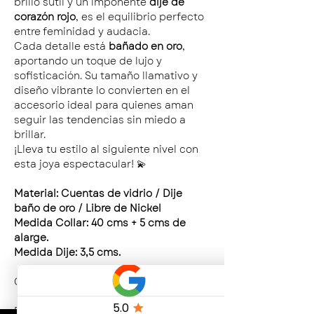
brillo sutil y un imponente
dije de
corazón rojo
, es el equilibrio perfecto
entre feminidad y audacia.
Cada detalle está
bañado en oro
,
aportando un toque de lujo y
sofisticación. Su tamaño llamativo y
diseño vibrante lo convierten en el
accesorio ideal para quienes aman
seguir las tendencias sin miedo a
brillar.
¡Lleva tu estilo al siguiente nivel con
esta joya espectacular! 💫
Material: Cuentas de vidrio / Dije
baño de oro / Libre de Nickel
Medida Collar: 40 cms + 5 cms de
alarge.
Medida Dije: 3,5 cms.
CUIDADOS DEL PRODUCTO
Evitar el contacto frecuente con agua.