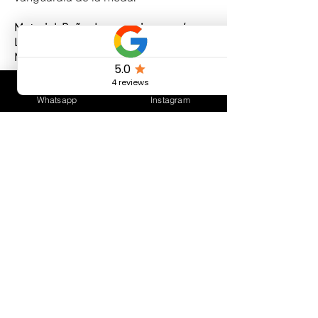
Material: Baño de oro y circones /
Libre de Nickel
Medidas: 1,5 cms de diametro
CUIDADOS DEL PRODUCTO
Whatsapp
Instagram
Evitar el contacto frecuente con agua.
Evitar el contacto con productos de
limpieza abrasivos y cloro.
Evitar perfumes y cosméticos.
Conservar en un lugar seco, sin
contacto con otros elementos de
Bijouterie.