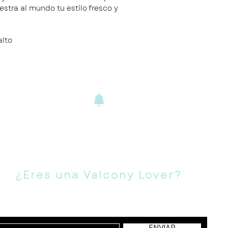
estra al mundo tu estilo fresco y
alto
ENVÍOS Y
DEVOLUCIONE
S
¿Eres una Valcony Lover?
Suscríbete para novedades, ofertas y más!