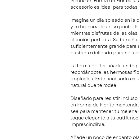
Pinche en Forma de Flor es ju
accesorio es ideal para todas 
Imagina un día soleado en la c
y tu bronceado en su punto. P
mientras disfrutas de las olas 
elección perfecta. Su tamaño 
suficientemente grande para a
bastante delicado para no abr
La forma de flor añade un toqu
recordándote las hermosas flo
tropicales. Este accesorio es 
natural que te rodea.
Diseñado para resistir incluso
en Forma de Flor te mantendrá 
sea para mantener tu melena e
toque elegante a tu outfit no
imprescindible.
Añade un poco de encanto play