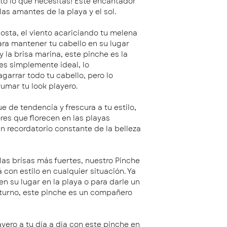
sto lo que necesitas! Este encantador
las amantes de la playa y el sol.
osta, el viento acariciando tu melena
ara mantener tu cabello en su lugar
y la brisa marina, este pinche es la
es simplemente ideal, lo
garrar todo tu cabello, pero lo
umar tu look playero.
e de tendencia y frescura a tu estilo,
res que florecen en las playas
un recordatorio constante de la belleza
 las brisas más fuertes, nuestro Pinche
con estilo en cualquier situación. Ya
n su lugar en la playa o para darle un
cturno, este pinche es un compañero
ero a tu día a día con este pinche en