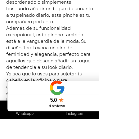
desordenado o simplemente
buscando añadir un toque de encanto
a tu peinado diario, este pinche es tu
compañero perfecto.
Además de su funcionalidad
excepcional, este pinche también
está a la vanguardia de la moda. Su
diseño floral evoca un aire de
feminidad y elegancia, perfecto para
aquellos que desean añadir un toque
de tendencia a su look diario.
Ya sea que lo uses para sujetar tu
cabello en la oficina o para
complementar tu conjunto de noche,
este pinche es seguro para
impresionar.
¡Añade un toque de coquetería a tu
estilo con nuestro pinche en forma de
Whatsapp
Instagram
flor y haz que cada día sea un poco
más hermoso!