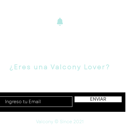
ENVÍOS Y
DEVOLUCIONE
S
¿Eres una Valcony Lover?
Suscríbete para novedades, ofertas y más!
ENVIAR
Valcony © Since 2021