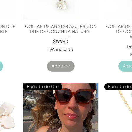
ON DIJE
COLLAR DE AGATAS AZULES CON
COLLAR DE 
Vista rápida
V
BLE
DIJE DE CONCHITA NATURAL
DE CO
Precio
$19.990
Pr
D
IVA incluido
I
Agotado
Agre
Bañado de Oro
Bañado de