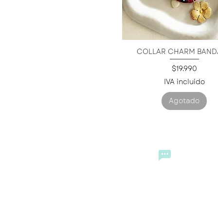
COLLAR CHARM BAND
Vista rápida
Precio
$19.990
IVA incluido
Agotado
CONTACTO