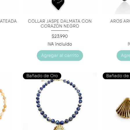
LATEADA
COLLAR JASPE DALMATA CON
AROS AR
Vista rápida
V
CORAZÓN NEGRO
Precio
$23.990
IVA incluido
I
Agregar al carrito
Agre
Bañado de Oro
Bañado de