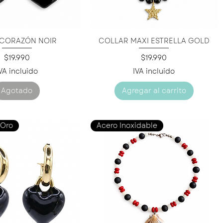
 CORAZÓN NOIR
COLLAR MAXI ESTRELLA GOLD
ista rápida
Vista rápida
Precio
Precio
$19.990
$19.990
VA incluido
IVA incluido
Agotado
Agregar al carrito
 Oro
Acero Inoxidable