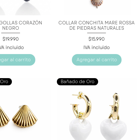
GOLLAS CORAZÓN
COLLAR CONCHITA MARE ROSSA
ista rápida
Vista rápida
NEGRO
DE PIEDRAS NATURALES
Precio
Precio
$19.990
$15.990
VA incluido
IVA incluido
gar al carrito
Agregar al carrito
 Oro
Bañado de Oro