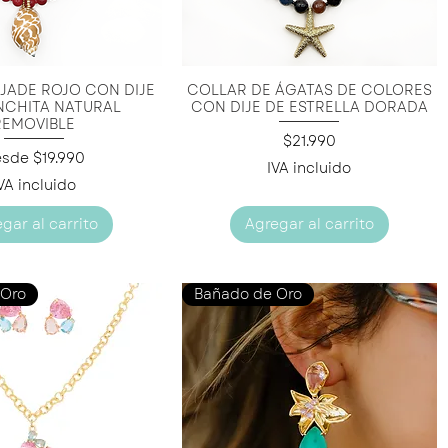
JADE ROJO CON DIJE
COLLAR DE ÁGATAS DE COLORES
ista rápida
Vista rápida
NCHITA NATURAL
CON DIJE DE ESTRELLA DORADA
REMOVIBLE
Precio
$21.990
ecio de oferta
esde
$19.990
IVA incluido
VA incluido
gar al carrito
Agregar al carrito
 Oro
Bañado de Oro