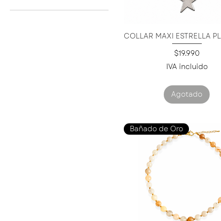
A
B
C
COLLAR MAXI ESTRELLA P
Vista rápida
Snake Ajustable
Precio
$19.990
IVA incluido
Agotado
Bañado de Oro