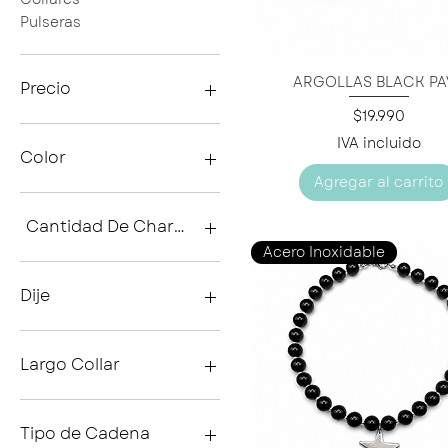
Pulseras
ARGOLLAS BLACK PA
Vista rápida
Precio
Precio
$19.990
IVA incluido
10.392 CLP
34.990 CLP
Color
Agregar al carrito
Cantidad De Charms
Acero Inoxidable
1 Charm
2 Charms
Dije
3Charms
Dije Corazón Rayado
Dije Corazón Textura
Largo Collar
Sin Dije
40 cms + 5 cms alargue
46 cms+5 cms alargue
Tipo de Cadena