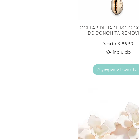
COLLAR DE JADE ROJO C
Vista rápida
DE CONCHITA REMOVI
Precio de oferta
Desde
$19.990
IVA incluido
Agregar al carrito