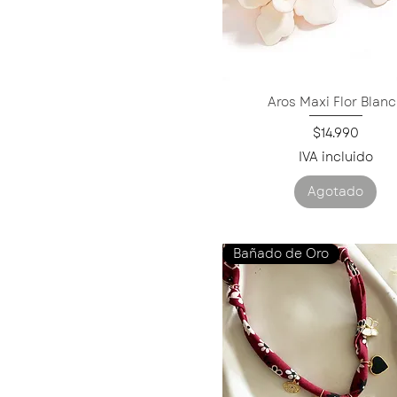
Aros Maxi Flor Blan
Vista rápida
Precio
$14.990
IVA incluido
Agotado
Bañado de Oro