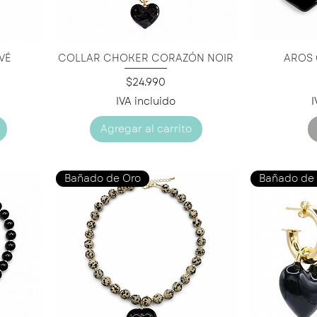
VÉ
COLLAR CHOKER CORAZÓN NOIR
AROS
Vista rápida
V
Precio
$24.990
IVA incluido
I
Agregar al carrito
Bañado de Oro
Bañado de