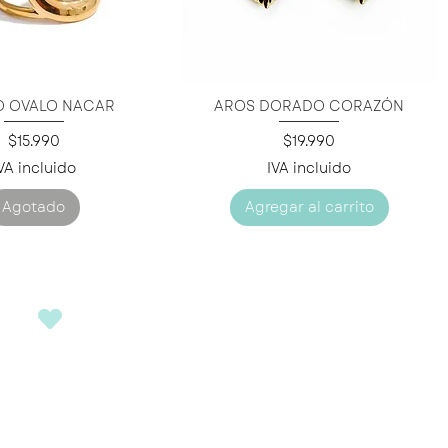
O OVALO NACAR
AROS DORADO CORAZÓN
ista rápida
Vista rápida
Precio
Precio
$15.990
$19.990
VA incluido
IVA incluido
Agotado
Agregar al carrito
​SÍGUENOS