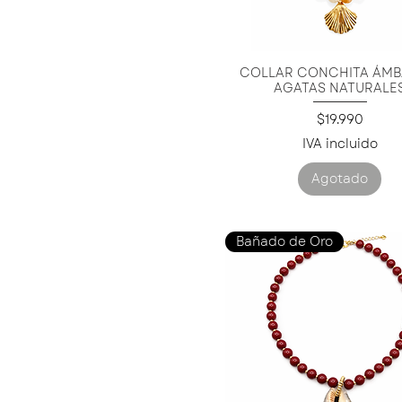
COLLAR CONCHITA ÁMB
Vista rápida
AGATAS NATURALE
Precio
$19.990
IVA incluido
Agotado
Bañado de Oro