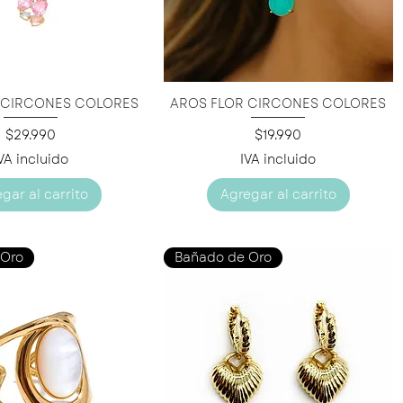
 CIRCONES COLORES
AROS FLOR CIRCONES COLORES
ista rápida
Vista rápida
Precio
Precio
$29.990
$19.990
VA incluido
IVA incluido
gar al carrito
Agregar al carrito
 Oro
Bañado de Oro