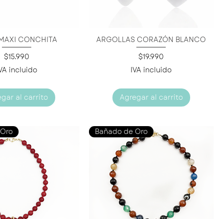
MAXI CONCHITA
ARGOLLAS CORAZÓN BLANCO
ista rápida
Vista rápida
Precio
Precio
$15.990
$19.990
VA incluido
IVA incluido
gar al carrito
Agregar al carrito
 Oro
Bañado de Oro