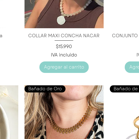
ca
COLLAR MAXI CONCHA NACAR
CONJUNTO
Vista rápida
V
Precio
$15.990
IVA incluido
I
Agregar al carrito
Agre
Bañado de Oro
Bañado de