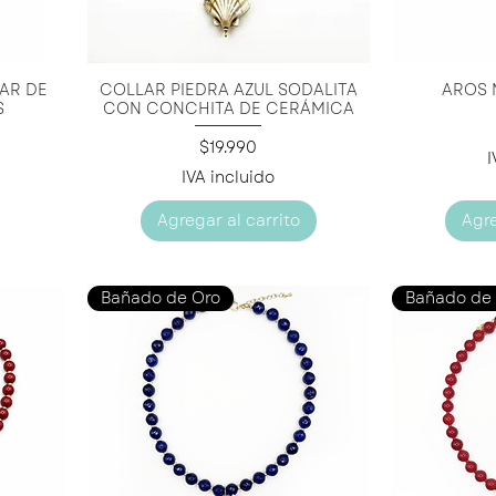
AR DE
COLLAR PIEDRA AZUL SODALITA
AROS 
Vista rápida
V
S
CON CONCHITA DE CERÁMICA
Precio
$19.990
I
IVA incluido
Agregar al carrito
Agre
Bañado de Oro
Bañado de